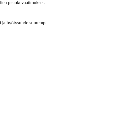
ien pistokevaatimukset.
i ja hyötysuhde suurempi.