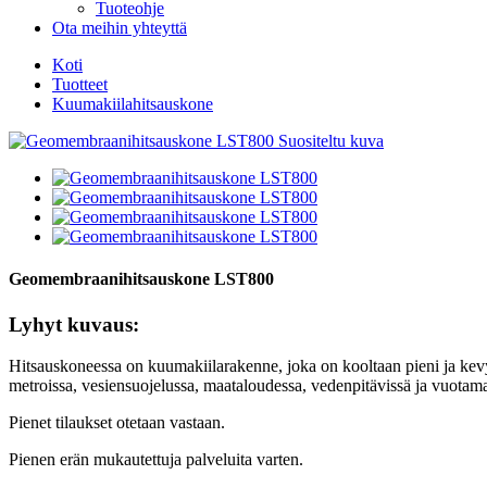
Tuoteohje
Ota meihin yhteyttä
Koti
Tuotteet
Kuumakiilahitsauskone
Geomembraanihitsauskone LST800
Lyhyt kuvaus:
Hitsauskoneessa on kuumakiilarakenne, joka on kooltaan pieni ja ke
metroissa, vesiensuojelussa, maataloudessa, vedenpitävissä ja vuotamat
Pienet tilaukset otetaan vastaan.
Pienen erän mukautettuja palveluita varten.