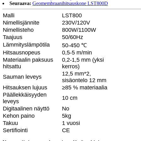
Seuraava:
Geomembraanihitsauskone LST800D
Malli
LST800
Nimellisjännite
230V/120V
Nimellisteho
800W/1100W
Taajuus
50/60Hz
Lämmityslämpötila
50-450 ℃
Hitsausnopeus
0,5-5 m/min
Materiaalin paksuus
0,2-1,5 mm (yksi
hitsattu
kerros)
12,5 mm*2,
Sauman leveys
sisäontelo 12 mm
Hitsauksen lujuus
≥85 % materiaalia
Päällekkäisyyden
10 cm
leveys
Digitaalinen näyttö
No
Kehon paino
5kg
Takuu
1 vuosi
Sertifiointi
CE