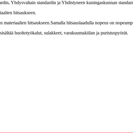
ardin, Yhdysvaltain standardin ja Yhdistyneen kuningaskunnan standard
iaalien hitsaukseen.
ten materiaalien hitsaukseen.Samalla hitsauslaadulla nopeus on nopeamp
isältää huoltotyökalut, sulakkeet, varakuumakiilan ja puristuspyörät.