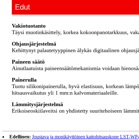
Edut
Vakiotuotanto
Täysi muotinkäsittely, korkea kokoonpanotarkkuus, vakaa
Ohjausjärjestelmä
Kehittynyt palautetyyppinen älykäs digitaalinen ohjausj
Paineen säätö
Ainutlaatuista paineensäätömekanismia voidaan hienosä
Painerulla
Tuotu silikonipainerulla, hyvä elastisuus, korkean lämp
hitsausvaikutus yli 1 mm:n kalvomateriaaleille.
Lämmitysjärjestelmä
Erikoiseoskiilaveitsi on yhdistetty suuritehoiseen lämmi
Edellinen:
Joustava ja monikäyttöinen kattohitsauskone LST-WP