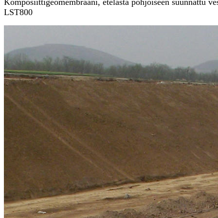
Komposiittigeomembraani, etelästä pohjoiseen suunnattu ves
LST800