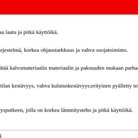
 laatu ja pitkä käyttöikä.
ärjestelmä, korkea ohjaustarkkuus ja vahva suojatoiminto.
ätää kalvomateriaalin materiaalin ja paksuuden mukaan parha
ötilan kestävyys, vahva kulutuskestävyys;erityinen pyälletty 
tysputkeen, jolla on korkea lämmitysteho ja pitkä käyttöikä.
4