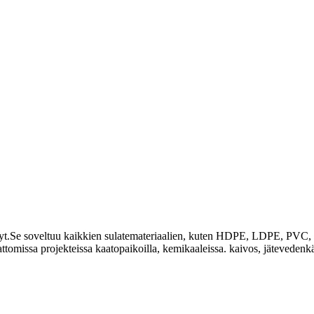
vyt.Se soveltuu kaikkien sulatemateriaalien, kuten HDPE, LDPE, PVC, E
tomissa projekteissa kaatopaikoilla, kemikaaleissa. kaivos, jätevedenkä