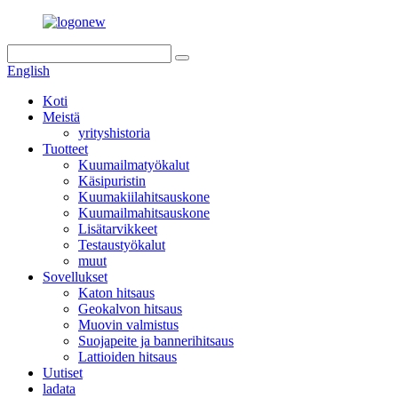
English
Koti
Meistä
yrityshistoria
Tuotteet
Kuumailmatyökalut
Käsipuristin
Kuumakiilahitsauskone
Kuumailmahitsauskone
Lisätarvikkeet
Testaustyökalut
muut
Sovellukset
Katon hitsaus
Geokalvon hitsaus
Muovin valmistus
Suojapeite ja bannerihitsaus
Lattioiden hitsaus
Uutiset
ladata