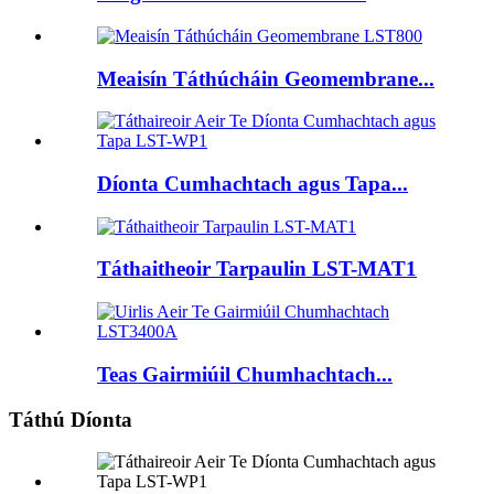
Meaisín Táthúcháin Geomembrane...
Díonta Cumhachtach agus Tapa...
Táthaitheoir Tarpaulin LST-MAT1
Teas Gairmiúil Chumhachtach...
Táthú Díonta