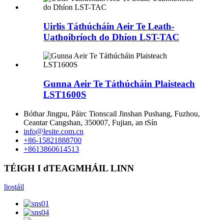
Uirlis Táthúcháin Aeir Te Leath-
Uathoibríoch do Dhíon LST-TAC
Gunna Aeir Te Táthúcháin Plaisteach
LST1600S
Bóthar Jingpu, Páirc Tionscail Jinshan Pushang, Fuzhou,
Ceantar Cangshan, 350007, Fujian, an tSín
info@lesite.com.cn
+86-15821888700
+8613860614513
TÉIGH I dTEAGMHÁIL LINN
liostáil