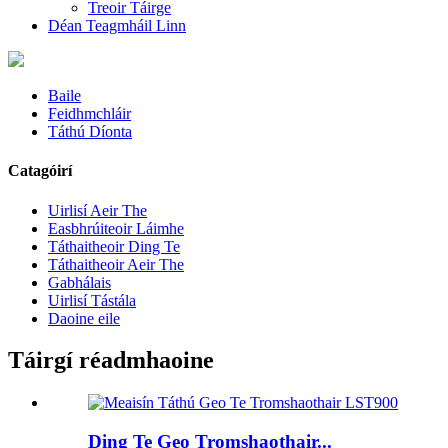
Treoir Táirge
Déan Teagmháil Linn
Baile
Feidhmchláir
Táthú Díonta
Catagóirí
Uirlisí Aeir The
Easbhrúiteoir Láimhe
Táthaitheoir Ding Te
Táthaitheoir Aeir The
Gabhálais
Uirlisí Tástála
Daoine eile
Táirgí réadmhaoine
Ding Te Geo Tromshaothair...