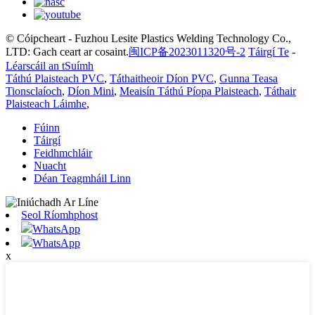
© Cóipcheart - Fuzhou Lesite Plastics Welding Technology Co.,
LTD: Gach ceart ar cosaint.
闽ICP备2023011320号-2
Táirgí Te
-
Léarscáil an tSuímh
Táthú Plaisteach PVC
,
Táthaitheoir Díon PVC
,
Gunna Teasa
Tionsclaíoch
,
Díon Mini
,
Meaisín Táthú Píopa Plaisteach
,
Táthair
Plaisteach Láimhe
,
Fúinn
Táirgí
Feidhmchláir
Nuacht
Déan Teagmháil Linn
Seol Ríomhphost
WhatsApp
WhatsApp
x