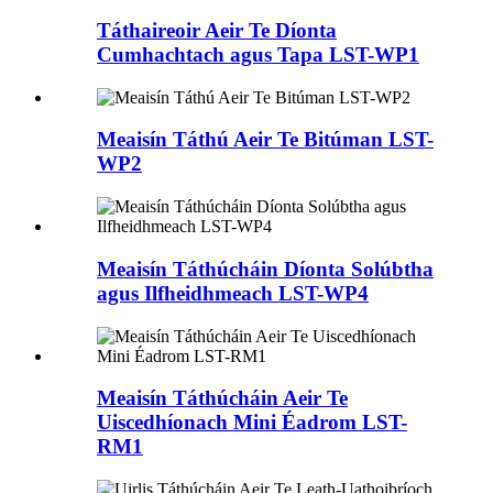
Táthaireoir Aeir Te Díonta
Cumhachtach agus Tapa LST-WP1
Meaisín Táthú Aeir Te Bitúman LST-
WP2
Meaisín Táthúcháin Díonta Solúbtha
agus Ilfheidhmeach LST-WP4
Meaisín Táthúcháin Aeir Te
Uiscedhíonach Mini Éadrom LST-
RM1