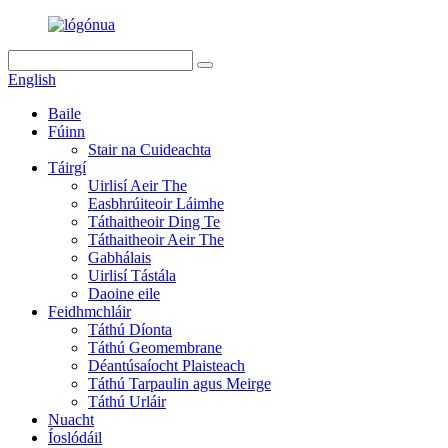
English
Baile
Fúinn
Stair na Cuideachta
Táirgí
Uirlisí Aeir The
Easbhrúiteoir Láimhe
Táthaitheoir Ding Te
Táthaitheoir Aeir The
Gabhálais
Uirlisí Tástála
Daoine eile
Feidhmchláir
Táthú Díonta
Táthú Geomembrane
Déantúsaíocht Plaisteach
Táthú Tarpaulin agus Meirge
Táthú Urláir
Nuacht
Íoslódáil