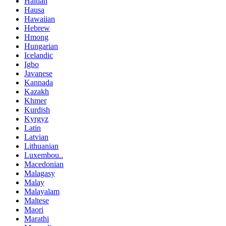
Haitian
Hausa
Hawaiian
Hebrew
Hmong
Hungarian
Icelandic
Igbo
Javanese
Kannada
Kazakh
Khmer
Kurdish
Kyrgyz
Latin
Latvian
Lithuanian
Luxembou..
Macedonian
Malagasy
Malay
Malayalam
Maltese
Maori
Marathi