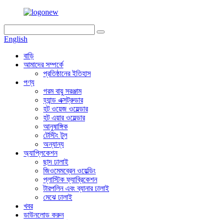
English
বাড়ি
আমাদের সম্পর্কে
প্রতিষ্ঠানের ইতিহাস
পণ্য
গরম বায়ু সরঞ্জাম
হ্যান্ড এক্সট্রুডার
হট ওয়েজ ওয়েল্ডার
হট এয়ার ওয়েল্ডার
আনুষাঙ্গিক
টেস্টিং টুল
অন্যান্য
অ্যাপ্লিকেশন
ছাদ ঢালাই
জিওমেমব্রেন ওয়েল্ডিং
প্লাস্টিক ফ্যাব্রিকেশন
টারপলিন এবং ব্যানার ঢালাই
মেঝে ঢালাই
খবর
ডাউনলোড করুন