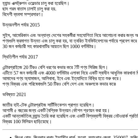
হ্যান্ড এক্সট্রুশন ওয়েল্ডার চালু করা হয়েছিল।
ছাদ গরম বাতাস ঢালাই চালু করা হয়.
বিদেশী ব্যবসা সম্প্রসারণ।
উন্নয়নশীল পর্যায় 2015
সুইস, আমেরিকান এবং অন্যান্য দেশের সহকর্মীরা সহযোগিতা নিয়ে আলোচনা করার জন্য আ
পণ্যগুলি ক্রমাগত উন্নত এবং চালু করা হয়, যা ত্বরিত ইনকিউবেশনের পর্যায়ে প্রবেশ কর
30 জন কর্মচারী সহ কারখানাটির আয়তন ছিল 1000 বর্গমিটার।
স্থিতিশীল পর্যায় 2017
এন্টারপ্রাইজে 20 টিরও বেশি ধরণের কভার করে 7টি পণ্য সিরিজ ছিল।
এটিতে 57 জন কর্মচারী এবং 4000 বর্গমিটার এলাকা নিয়ে একটি স্বাধীন আধুনিক কারখানা
আমাদের পণ্য অ্যামাজন, আলিবাবা, ইবে এবং ইত্যাদিতে বিক্রি হতে শুরু করে।
পণ্য বিক্রয় এবং পরিষেবাগুলি 50 টিরও বেশি দেশ এবং অঞ্চলকে কভার করে৷
ভবিষ্যত 2021
জাতীয় হাই-টেক এন্টারপ্রাইজ সার্টিফিকেশন প্রাপ্ত হয়েছিল।
আগামী ৫ বছরের জন্য একটি বৈশ্বিক উন্নয়ন কৌশল প্রণয়ন করা হয়।
একটি আন্তর্জাতিক ব্র্যান্ড তৈরি করা হয়েছিল এবং একটি বিশ্বব্যাপী বিক্রয় নেটওয়ার্ক প্রত
বিক্রয় 100 মিলিয়ন ছাড়িয়েছে।
জিংপু রোড, জিনশান পুশাং ইন্ডাস্ট্রি পার্ক, ফুঝো, ক্যাংশান জেলা, 350007, ফুজিয