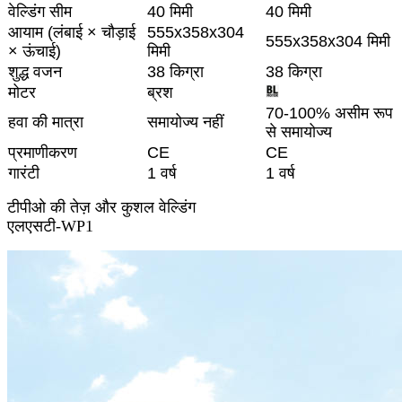
वेल्डिंग सीम
40 मिमी
40 मिमी
आयाम (लंबाई × चौड़ाई
555x358x304
555x358x304 मिमी
× ऊंचाई)
मिमी
शुद्ध वजन
38 किग्रा
38 किग्रा
मोटर
ब्रश
70-100% असीम रूप
हवा की मात्रा
समायोज्य नहीं
से समायोज्य
प्रमाणीकरण
CE
CE
गारंटी
1 वर्ष
1 वर्ष
टीपीओ की तेज़ और कुशल वेल्डिंग
एलएसटी-WP1