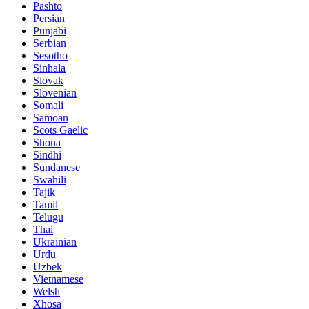
Pashto
Persian
Punjabi
Serbian
Sesotho
Sinhala
Slovak
Slovenian
Somali
Samoan
Scots Gaelic
Shona
Sindhi
Sundanese
Swahili
Tajik
Tamil
Telugu
Thai
Ukrainian
Urdu
Uzbek
Vietnamese
Welsh
Xhosa