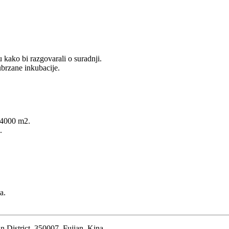
u kako bi razgovarali o suradnji.
 ubrzane inkubacije.
 4000 m2.
.
a.
 District, 350007, Fujian, Kina