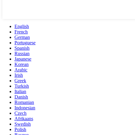
English
French
German
Portuguese
Spanish
Russian
Japanese
Korean
Arabic
Irish
Greek
Turkish
Italian
Danish
Romanian
Indonesian
Czech
Afrikaans
Swedish
Polish
Basque