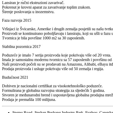
Lansiran je ručni ekstruzioni zavarivač.
Pokrenut je krovni aparat za zavarivanje toplim zrakom.
Širenje poslovanja u inozemstvu.
Faza razvoja 2015
Vršnjaci iz Švicarske, Amerike i drugih zemalja posjetili su našu tvrtk
Proizvodi se kontinuirano poboljšavaju i lansiraju, koji su ušli u fazu
Tvornica je bila površine 1000 m2 sa 30 zaposlenih.
Stabilna pozornica 2017
Poduzeće je imalo 7 serija proizvoda koje pokrivaju više od 20 vrsta.
Imala je samostalnu modernu tvornicu sa 57 zaposlenih i površinu od
Naši proizvodi počeli su se prodavati na Amazonu, Alibabi, eBayu itd
Prodaja proizvoda i usluge pokrivaju više od 50 zemalja i regija.
Budućnost 2021
Dobiven je nacionalni certifikat za visokotehnološko poduzeće.
Formulirana je globalna razvojna strategija za sljedećih 5 godina.
Stvoren je međunarodni brend i uspostavljena globalna prodajna mrež
Prodaja je premašila 100 milijuna.
Jingpu Road, Jinshan Pushang Industry Park, Fuzhou, Cangshan