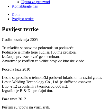
Uputa za proizvod
Kontaktirajte nas
Dom
Povijest tvrtke
Povijest tvrtke
Godina osnivanja 2005
Tri mladića sa snovima pokrenula su poduzeće.
Poduzeće je imalo troje ljudi sa 150 m2 prostora.
Izašao je prvi zavarivač geomembrana.
Zavarivač je korišten za velike projekte kineske vlade.
Početna faza 2010
Lesite se preselio u tehnološki poslovni inkubator na razini grada.
Lesite Welding Technology Co., Ltd. je službeno osnovan.
Bilo je 12 zaposlenih i tvornica od 600 m2.
Izgrađen je R & D i prodajni tim.
Faza rasta 2012
Pušteni su topovi na vrući zrak.