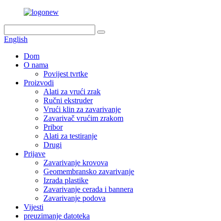
English
Dom
O nama
Povijest tvrtke
Proizvodi
Alati za vrući zrak
Ručni ekstruder
Vrući klin za zavarivanje
Zavarivač vrućim zrakom
Pribor
Alati za testiranje
Drugi
Prijave
Zavarivanje krovova
Geomembransko zavarivanje
Izrada plastike
Zavarivanje cerada i bannera
Zavarivanje podova
Vijesti
preuzimanje datoteka