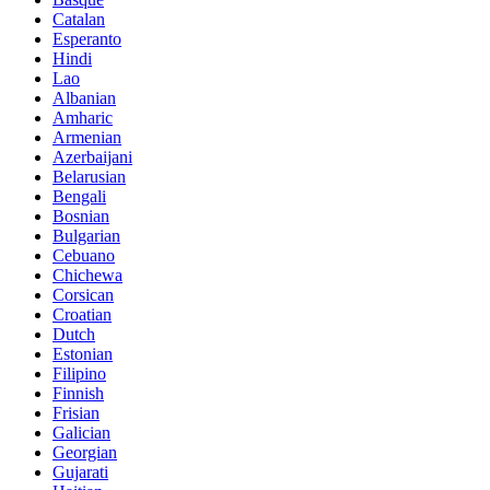
Catalan
Esperanto
Hindi
Lao
Albanian
Amharic
Armenian
Azerbaijani
Belarusian
Bengali
Bosnian
Bulgarian
Cebuano
Chichewa
Corsican
Croatian
Dutch
Estonian
Filipino
Finnish
Frisian
Galician
Georgian
Gujarati