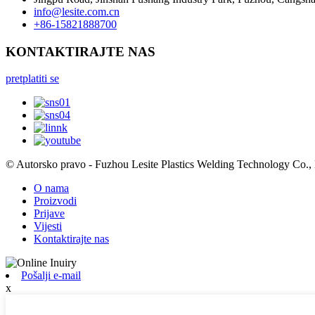
info@lesite.com.cn
+86-15821888700
KONTAKTIRAJTE NAS
pretplatiti se
© Autorsko pravo - Fuzhou Lesite Plastics Welding Technology Co.,
O nama
Proizvodi
Prijave
Vijesti
Kontaktirajte nas
Pošalji e-mail
x