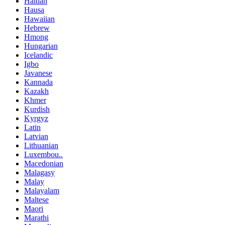
Haitian
Hausa
Hawaiian
Hebrew
Hmong
Hungarian
Icelandic
Igbo
Javanese
Kannada
Kazakh
Khmer
Kurdish
Kyrgyz
Latin
Latvian
Lithuanian
Luxembou..
Macedonian
Malagasy
Malay
Malayalam
Maltese
Maori
Marathi