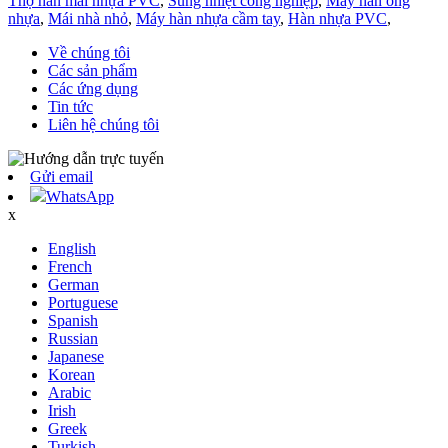
Thợ hàn mái nhựa PVC
,
Súng nhiệt công nghiệp
,
Máy hàn ống
nhựa
,
Mái nhà nhỏ
,
Máy hàn nhựa cầm tay
,
Hàn nhựa PVC
,
Về chúng tôi
Các sản phẩm
Các ứng dụng
Tin tức
Liên hệ chúng tôi
Gửi email
WhatsApp
x
English
French
German
Portuguese
Spanish
Russian
Japanese
Korean
Arabic
Irish
Greek
Turkish