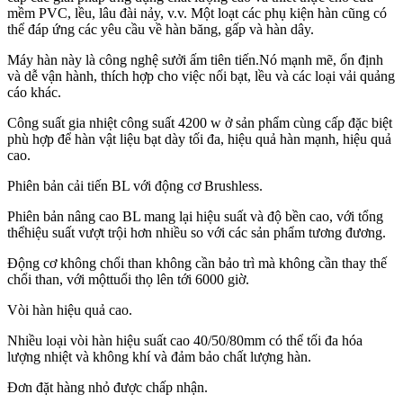
mềm PVC, lều, lâu đài nảy, v.v. Một loạt các phụ kiện hàn cũng có
thể đáp ứng các yêu cầu về hàn băng, gấp và hàn dây.
Máy hàn này là công nghệ sưởi ấm tiên tiến.Nó mạnh mẽ, ổn định
và dễ vận hành, thích hợp cho việc nối bạt, lều và các loại vải quảng
cáo khác.
Công suất gia nhiệt công suất 4200 w ở sản phẩm cùng cấp đặc biệt
phù hợp để hàn vật liệu bạt dày tối đa, hiệu quả hàn mạnh, hiệu quả
cao.
Phiên bản cải tiến BL với động cơ Brushless.
Phiên bản nâng cao BL mang lại hiệu suất và độ bền cao, với tổng
thể
hiệu suất vượt trội hơn nhiều so với các sản phẩm tương đương.
Động cơ không chổi than không cần bảo trì mà không cần thay thế
chổi than, với một
tuổi thọ lên tới 6000 giờ.
Vòi hàn hiệu quả cao.
Nhiều loại vòi hàn hiệu suất cao 40/50/80mm có thể tối đa hóa
lượng nhiệt và không khí và đảm bảo chất lượng hàn.
Đơn đặt hàng nhỏ được chấp nhận.