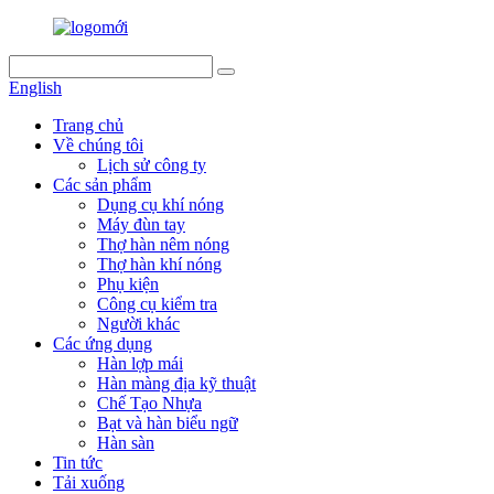
English
Trang chủ
Về chúng tôi
Lịch sử công ty
Các sản phẩm
Dụng cụ khí nóng
Máy đùn tay
Thợ hàn nêm nóng
Thợ hàn khí nóng
Phụ kiện
Công cụ kiểm tra
Người khác
Các ứng dụng
Hàn lợp mái
Hàn màng địa kỹ thuật
Chế Tạo Nhựa
Bạt và hàn biểu ngữ
Hàn sàn
Tin tức
Tải xuống