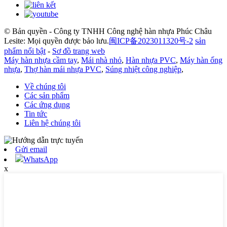
© Bản quyền - Công ty TNHH Công nghệ hàn nhựa Phúc Châu
Lesite: Mọi quyền được bảo lưu.
闽ICP备2023011320号-2
sản
phẩm nổi bật
-
Sơ đồ trang web
Máy hàn nhựa cầm tay
,
Mái nhà nhỏ
,
Hàn nhựa PVC
,
Máy hàn ống
nhựa
,
Thợ hàn mái nhựa PVC
,
Súng nhiệt công nghiệp
,
Về chúng tôi
Các sản phẩm
Các ứng dụng
Tin tức
Liên hệ chúng tôi
Gửi email
WhatsApp
x