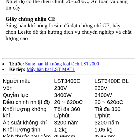
Nhiệt độ có thể điều chỉnh 20-620oC, An toàn và đáng
tin cậy
Giấy chứng nhận CE
Súng hàn khí nóng Lesite đã đạt chứng chỉ CE, hãy
chọn Lesite để tận hưởng dịch vụ chuyên nghiệp và chất
lượng cao
Trước:
Súng hàn khí nóng loại tách LST2000
Kế tiếp:
Máy hàn bạt LST-MAT1
Người mẫu
LST3400E
LST3400E BL
Vôn
230V
230V
Quyền lực
3400W
3400W
Điều chỉnh nhiệt độ
20 ~ 620oC
20 ~ 620oC
Khối lượng không
Tối đa 360
Tối đa 360
khí
L/phút
L/phút
Áp suất không khí
3200 năm
3200 năm
Khối lượng tịnh
1,2kg
1,05 kg
Kích thước tay cầm
Φ 65mm
Φ 65mm