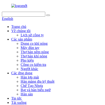
English
Trang chủ
Về chúng tôi
Lịch sử công ty
Các sản phẩm
Dụng cụ khí nóng
Máy đùn tay
Thợ hàn nêm nóng
Thợ hàn khí nóng
Phụ kiện
Công cụ kiểm tra
Người khác
Các ứng dụng
Hàn lợp mái
Hàn màng địa kỹ thuật
Chế Tạo Nhựa
Bạt và hàn biểu ngữ
Hàn sàn
Tin tức
Tải xuống