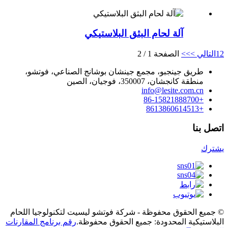
آلة لحام البثق البلاستيكي
2
1
التالي >
>>
الصفحة 1 / 2
طريق جينجبو، مجمع جينشان بوشانج الصناعي، فوتشو،
منطقة كانجشان، 350007، فوجيان، الصين
info@lesite.com.cn
+86-15821888700
+8613860614513
اتصل بنا
يشترك
© جميع الحقوق محفوظة - شركة فوتشو ليسيت لتكنولوجيا اللحام
البلاستيكية المحدودة: جميع الحقوق محفوظة.
رقم برنامج المقارنات