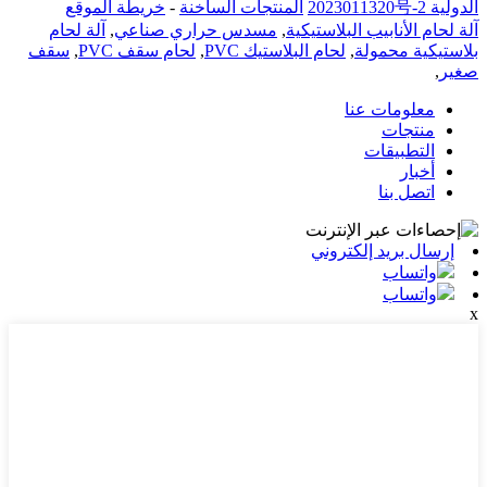
الدولية 2023011320号-2
المنتجات الساخنة
-
خريطة الموقع
آلة لحام الأنابيب البلاستيكية
,
مسدس حراري صناعي
,
آلة لحام
بلاستيكية محمولة
,
لحام البلاستيك PVC
,
لحام سقف PVC
,
سقف
صغير
,
معلومات عنا
منتجات
التطبيقات
أخبار
اتصل بنا
إرسال بريد إلكتروني
واتساب
واتساب
x