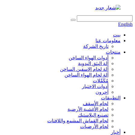
English
بيت
معلومات عنا
تاريخ الشركة
منتجات
أدوات الهواء الساخن
آلة البثق اليدوية
آلة لحام الإسفين الساخن
آلة لحام الهواء الساخن
مُكَمِّلات
أدوات الاختبار
آحرون
التطبيقات
لحام الأسقف
لحام الأغشية الأرضية
تصنيع البلاستيك
لحام القماش المشمع واللافتات
لحام الأرضيات
أخبار