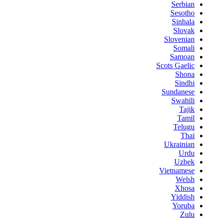
Serbian
Sesotho
Sinhala
Slovak
Slovenian
Somali
Samoan
Scots Gaelic
Shona
Sindhi
Sundanese
Swahili
Tajik
Tamil
Telugu
Thai
Ukrainian
Urdu
Uzbek
Vietnamese
Welsh
Xhosa
Yiddish
Yoruba
Zulu