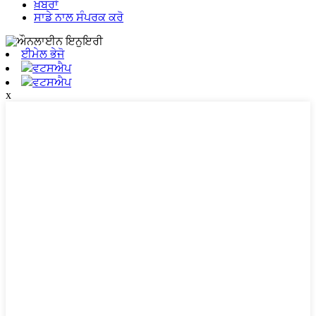
ਖ਼ਬਰਾਂ
ਸਾਡੇ ਨਾਲ ਸੰਪਰਕ ਕਰੋ
ਈਮੇਲ ਭੇਜੋ
ਵਟਸਐਪ
ਵਟਸਐਪ
x