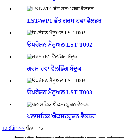
LST-WP1 ਛੱਤ ਗਰਮ ਹਵਾ ਵੈਲਡਰ
ਓਪਰੇਸ਼ਨ ਮੈਨੂਅਲ LST T002
ਗਰਮ ਹਵਾ ਵੈਲਡਿੰਗ ਬੰਦੂਕ
ਓਪਰੇਸ਼ਨ ਮੈਨੂਅਲ LST T003
ਪਲਾਸਟਿਕ ਐਕਸਟਰੂਜ਼ਨ ਵੈਲਡਰ
1
2
ਅੱਗੇ >
>>
ਪੰਨਾ 1 / 2