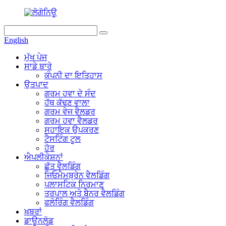
English
ਮੁੱਖ ਪੇਜ
ਸਾਡੇ ਬਾਰੇ
ਕੰਪਨੀ ਦਾ ਇਤਿਹਾਸ
ਉਤਪਾਦ
ਗਰਮ ਹਵਾ ਦੇ ਸੰਦ
ਹੱਥ ਕੱਢਣ ਵਾਲਾ
ਗਰਮ ਵੇਜ ਵੈਲਡਰ
ਗਰਮ ਹਵਾ ਵੈਲਡਰ
ਸਹਾਇਕ ਉਪਕਰਣ
ਟੈਸਟਿੰਗ ਟੂਲ
ਹੋਰ
ਐਪਲੀਕੇਸ਼ਨਾਂ
ਛੱਤ ਵੈਲਡਿੰਗ
ਜਿਓਮੈਮਬ੍ਰੇਨ ਵੈਲਡਿੰਗ
ਪਲਾਸਟਿਕ ਨਿਰਮਾਣ
ਤਰਪਾਲ ਅਤੇ ਬੈਨਰ ਵੈਲਡਿੰਗ
ਫਲੋਰਿੰਗ ਵੈਲਡਿੰਗ
ਖ਼ਬਰਾਂ
ਡਾਊਨਲੋਡ