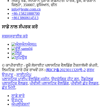
ਜਿੰਗਪੂ ਰੋਡ, ਜਿਨਸ਼ਾਨ ਪੁਸ਼ਾਂਗ ਇੰਡਸਟਰੀ ਪਾਰਕ, ​​ਫੂਜ਼ੌ, ਕਾਂਗਸ਼ਾਨ
ਜ਼ਿਲ੍ਹਾ, 350007, ਫੁਜਿਆਨ, ਚੀਨ
info@lesite.com.cn
+86-15821888700
+8613860614513
ਸਾਡੇ ਨਾਲ ਸੰਪਰਕ ਕਰੋ
ਸਬਸਕ੍ਰਾਈਬ ਕਰੋ
© ਕਾਪੀਰਾਈਟ - ਫੂਜ਼ੌ ਲੇਸਾਈਟ ਪਲਾਸਟਿਕ ਵੈਲਡਿੰਗ ਟੈਕਨਾਲੋਜੀ ਕੰਪਨੀ,
ਲਿਮਟਿਡ: ਸਾਰੇ ਹੱਕ ਰਾਖਵੇਂ ਹਨ।
闽ICP备2023011320号-2
ਗਰਮ
ਉਤਪਾਦ
-
ਸਾਈਟਮੈਪ
ਪਲਾਸਟਿਕ ਪਾਈਪ ਵੈਲਡਿੰਗ ਮਸ਼ੀਨ
,
ਉਦਯੋਗਿਕ ਹੀਟ ਗਨ
,
ਹੈਂਡਹੇਲਡ
ਪਲਾਸਟਿਕ ਵੈਲਡਰ
,
ਪੀਵੀਸੀ ਪਲਾਸਟਿਕ ਵੈਲਡਿੰਗ
,
ਪੀਵੀਸੀ ਛੱਤ ਵੈਲਡਰ
,
ਛੱਤ ਮਿੰਨੀ
,
ਸਾਡੇ ਬਾਰੇ
ਉਤਪਾਦ
ਐਪਲੀਕੇਸ਼ਨਾਂ