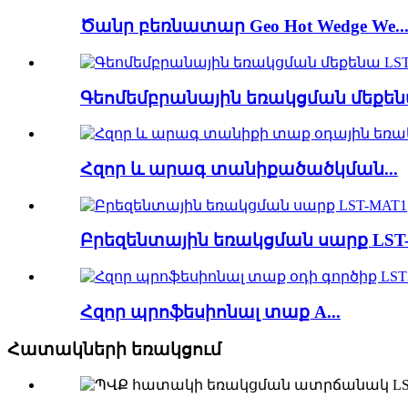
Ծանր բեռնատար Geo Hot Wedge We..
Գեոմեմբրանային եռակցման մեքենա
Հզոր և արագ տանիքածածկման...
Բրեզենտային եռակցման սարք LST
Հզոր պրոֆեսիոնալ տաք A...
Հատակների եռակցում