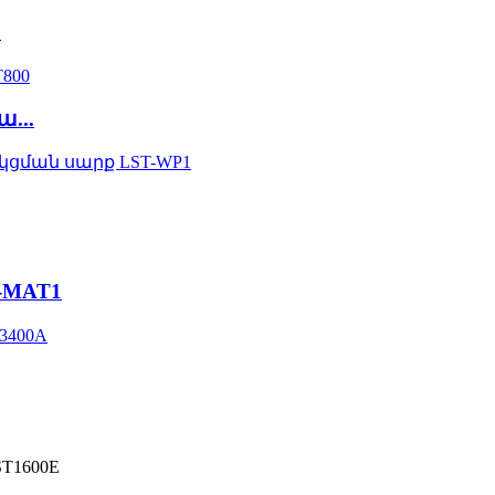
.
...
-MAT1