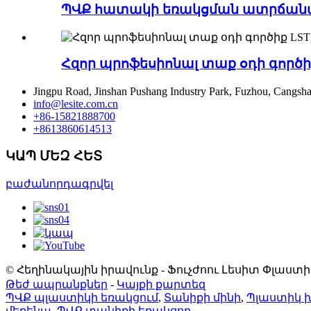
ՊՎՔ հատակի եռակցման ատրճանա
Հզոր պրոֆեսիոնալ տաք օդի գործի
Jingpu Road, Jinshan Pushang Industry Park, Fuzhou, Cang
info@lesite.com.cn
+86-15821888700
+8613860614513
ԿԱՊ ՄԵԶ ՀԵՏ
բաժանորդագրվել
© Հեղինակային իրավունք - Ֆուչժոու Լեսիտ Փլաստ
Թեժ ապրանքներ
-
Կայքի քարտեզ
ՊՎՔ պլաստիկի եռակցում
,
Տանիքի մինի
,
Պլաստիկ 
մեքենա
,
ՊՎՔ տանիքի եռակցող
,