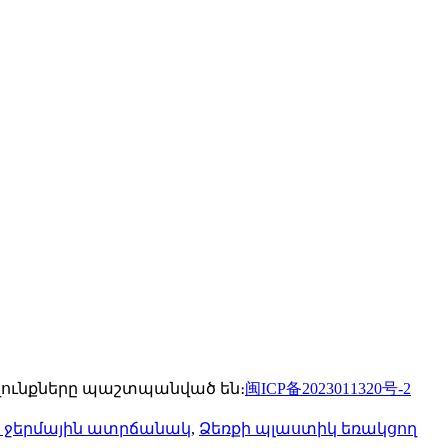
րավունքները պաշտպանված են։
闽ICP备2023011320号-2
 ջերմային ատրճանակ
,
Ձեռքի պլաստիկ եռակցող