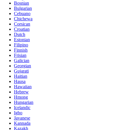
Bosnian
Bulgarian
Cebuano
Chichewa
Corsican
Croatian
Dutch
Estonian
Filipino
Finnish
Frisian
Galician
Georgian
Gujarati
Haitian
Hausa
Hawaiian
Hebrew
Hmong
Hungarian
Icelandic
Igbo
Javanese
Kannada
Kazakh