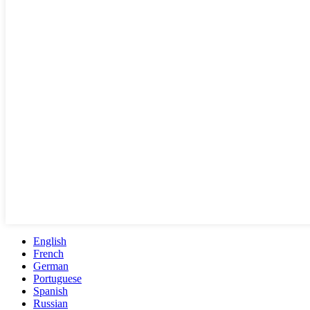
English
French
German
Portuguese
Spanish
Russian