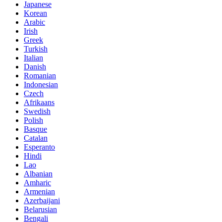
Japanese
Korean
Arabic
Irish
Greek
Turkish
Italian
Danish
Romanian
Indonesian
Czech
Afrikaans
Swedish
Polish
Basque
Catalan
Esperanto
Hindi
Lao
Albanian
Amharic
Armenian
Azerbaijani
Belarusian
Bengali