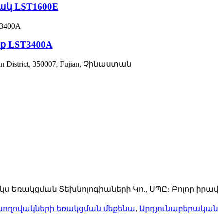
կ LST1600E
ք LST3400A
shan District, 350007, Fujian, Չինաստան
իկս Եռակցման Տեխնոլոգիաների Կո., ՍՊԸ։ Բոլոր ի
խողովակների եռակցման մեքենա
,
Արդյունաբերական