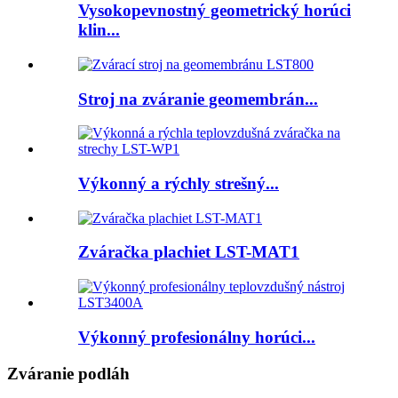
Vysokopevnostný geometrický horúci
klin...
Stroj na zváranie geomembrán...
Výkonný a rýchly strešný...
Zváračka plachiet LST-MAT1
Výkonný profesionálny horúci...
Zváranie podláh