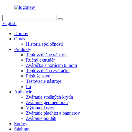
English
Domov
O nás
História spoločnosti
Produkty
Teplovzdušné nástroje
Ručný extrudér
Zváračka s horúcim klinom
Teplovzdušná zváračka
Príslušenstvo
Testovacie nástroje
Iní
Aplikácie
Zváranie strešných krytín
Zváranie geomembrán
Výroba plastov
Zváranie plachiet a bannerov
Zváranie podláh
Správy
Stiahnuť