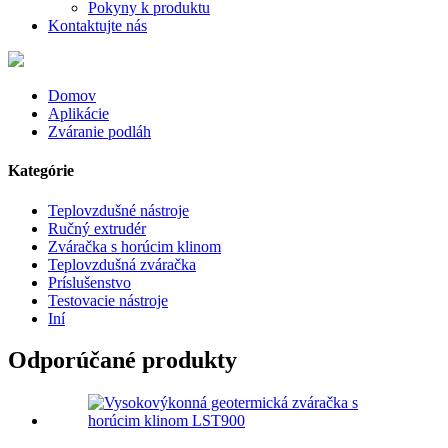
Pokyny k produktu
Kontaktujte nás
Domov
Aplikácie
Zváranie podláh
Kategórie
Teplovzdušné nástroje
Ručný extrudér
Zváračka s horúcim klinom
Teplovzdušná zváračka
Príslušenstvo
Testovacie nástroje
Iní
Odporúčané produkty