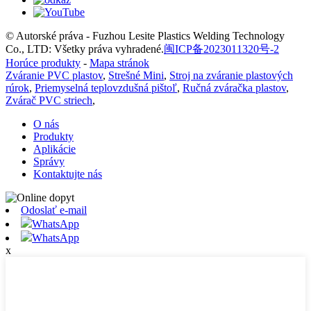
© Autorské práva - Fuzhou Lesite Plastics Welding Technology
Co., LTD: Všetky práva vyhradené.
闽ICP备2023011320号-2
Horúce produkty
-
Mapa stránok
Zváranie PVC plastov
,
Strešné Mini
,
Stroj na zváranie plastových
rúrok
,
Priemyselná teplovzdušná pištoľ
,
Ručná zváračka plastov
,
Zvárač PVC striech
,
O nás
Produkty
Aplikácie
Správy
Kontaktujte nás
Odoslať e-mail
WhatsApp
WhatsApp
x