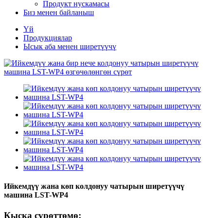
Продукт нускамасы
Биз менен байланыш
Үй
Продукциялар
Ысык аба менен ширетүүчү
Ийкемдүү жана көп колдонуу чатырын ширетүүчү
машина LST-WP4
Кыска сүрөттөмө: