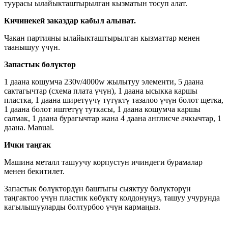
туурасы ылайыкташтырылган кызматын тосуп алат.
Кичинекей заказдар кабыл алынат.
Чакан партияны ылайыкташтырылган кызматтар менен
таанышуу үчүн.
Запастык бөлүктөр
1 даана кошумча 230v/4000w жылытуу элементи, 5 даана
сактагычтар (схема плата үчүн), 1 даана ысыкка каршы
пластка, 1 даана ширетүүчү түтүктү тазалоо үчүн болот щетка,
1 даана болот иштетүү туткасы, 1 даана кошумча каршы
салмак, 1 даана бурагычтар жана 4 даана англисче ачкычтар, 1
даана. Manual.
Ички таңгак
Машина металл ташуучу корпустун ичиндеги бурамалар
менен бекитилет.
Запастык бөлүктөрдүн баштыгы сыяктуу бөлүктөрүн
таңгактоо үчүн пластик көбүктү колдонуңуз, ташуу учурунда
кагылышууларды болтурбоо үчүн кармаңыз.