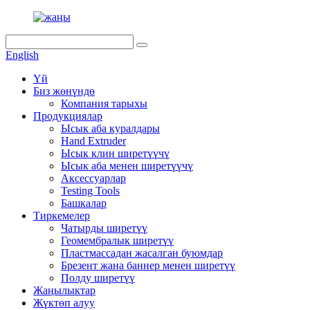
English
Үй
Биз жөнүндө
Компания тарыхы
Продукциялар
Ысык аба куралдары
Hand Extruder
Ысык клин ширетүүчү
Ысык аба менен ширетүүчү
Аксессуарлар
Testing Tools
Башкалар
Тиркемелер
Чатырды ширетүү
Геомембралык ширетүү
Пластмассадан жасалган буюмдар
Брезент жана баннер менен ширетүү
Полду ширетүү
Жаңылыктар
Жүктөп алуу