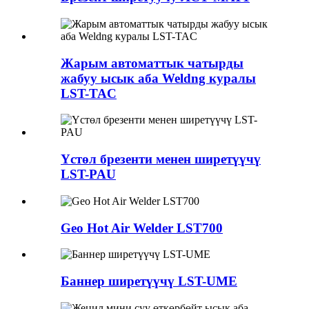
Жарым автоматтык чатырды
жабуу ысык аба Weldng куралы
LST-TAC
Үстөл брезенти менен ширетүүчү
LST-PAU
Geo Hot Air Welder LST700
Баннер ширетүүчү LST-UME