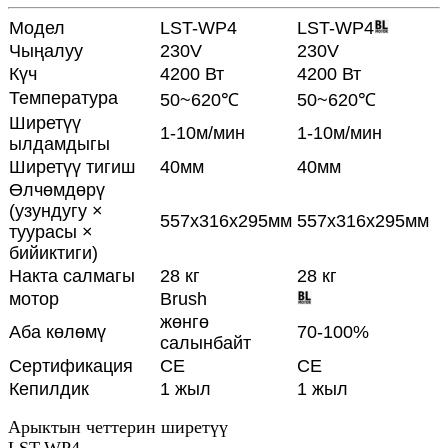
Модел
LST-WP4
LST-WP4
Чыңалуу
230V
230V
Күч
4200 Вт
4200 Вт
Температура
50~620℃
50~620℃
Ширетүү
1-10м/мин
1-10м/мин
ылдамдыгы
Ширетүү тигиш
40мм
40мм
Өлчөмдөрү
(узундугу ×
557x316x295мм
557x316x295мм
туурасы ×
бийиктиги)
Накта салмагы
28 кг
28 кг
мотор
Brush
жөнгө
Аба көлөмү
70-100%
салынбайт
Сертификация
CE
CE
Кепилдик
1 жыл
1 жыл
Арыктын четтерин ширетүү
LST-WP4