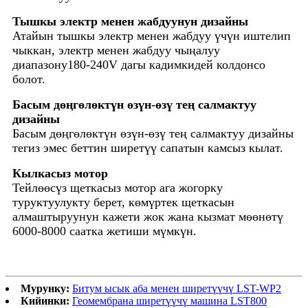
Тышкы электр менен жабдуунун дизайны
Атайын тышкы электр менен жабдуу үчүн иштелип
чыккан, электр менен жабдуу чыңалуу
диапазону
180-240V дагы кадимкидей колдонсо
болот.
Басым дөңгөлөктүн өзүн-өзү тең салмактуу
дизайны
Басым дөңгөлөктүн өзүн-өзү тең салмактуу дизайны
тегиз эмес беттин ширетүү сапатын камсыз кылат.
Кылкасыз мотор
Тейлөөсүз щеткасыз мотор ага жогорку
туруктуулукту берет, көмүртек щеткасын
алмаштыруунун кажети жок жана кызмат мөөнөтү
6000-8000 саатка жетиши мүмкүн.
Мурунку:
Битум ысык аба менен ширетүүчү LST-WP2
Кийинки:
Геомембрана ширетүүчү машина LST800