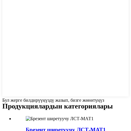
Бул жерге билдирүүңүздү жазып, бизге жөнөтүңүз
Продукциялардын категориялары
Брезент ширетуучу ЛСТ-МАТ1