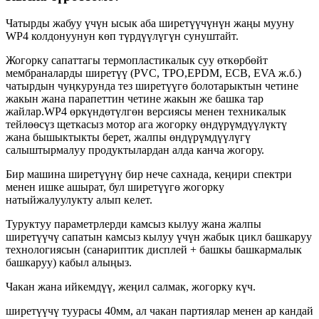
Чатырды жабуу үчүн ысык аба ширетүүчүнүн жаңы мууну
WP4 колдонуунун көп түрдүүлүгүн сунуштайт.
Жогорку сапаттагы термопластикалык суу өткөрбөйт
мембраналарды ширетүү (PVC, TPO,
EPDM, ECB, EVA ж.б.)
чатырдын чуңкурунда тез ширетүүгө болот
арыктын четине
жакын жана парапеттин четине жакын же башка тар
жайлар.WP4 өркүндөтүлгөн версиясы менен техникалык
тейлөөсүз щеткасыз мотор ага жогорку өндүрүмдүүлүктү
жана бышыктыкты берет, жалпы өндүрүмдүүлүгү
салыштырмалуу продуктылардан алда канча жогору.
Бир машина ширетүүнү бир нече сахнада, кеңири спектри
менен ишке ашырат, бул ширетүүгө жогорку
натыйжалуулукту алып келет.
Туруктуу параметрлерди камсыз кылуу жана жалпы
ширетүүчү сапатын камсыз кылуу үчүн жабык цикл башкаруу
технологиясын (санариптик дисплей + башкы башкармалык
башкаруу) кабыл алыңыз.
Чакан жана ийкемдүү, жеңил салмак, жогорку күч.
ширетүүчү туурасы 40мм, ал чакан партиялар менен ар кандай