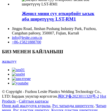
Жеңил мини суу өткөрбөйт ысык
аба ширетүүчү LST-RM1
Jingpu Road, Jinshan Pushang Industry Park, Fuzhou,
Cangshan району, 350007, Fujian, Кытай
info@lesite.com.cn
+86-15821888700
БИЗ МЕНЕН БАЙЛАНЫШ
жазылуу
© Copyright - Fuzhou Lesite Plastics Welding Technology Co.,
LTD: Бардык укуктар корголгон.
闽ICP备2023011320号-2
Hot
Products
-
Сайттын картасы
Өнөр жай жылуулук куралы
,
Pvc чатырды ширетүүчү
,
Чатыр
мини
,
Pvc пластик ширетүү
,
Колдук пластик ширетүүчү
,