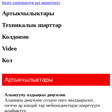
Бизге электрондук кат жөнөтүңүз
Артыкчылыктары
Техникалык шарттар
Колдонмо
Video
Кол
Артыкчылыктары
Алынуучу алдыңкы дөңгөлөк
Алдыңкы дөңгөлөк солдон оңго жылдырылат,
өзгөчө ар кандай тар мейкиндиктерде ширетүүгө
ылайыктуу.