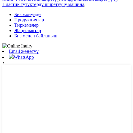
Пластик түтүктөрдү ширетүүчү машина
,
Биз жөнүндө
Продукциялар
Тиркемелер
Жаңылыктар
Биз менен байланыш
Email жөнөтүү
WhatsApp
x