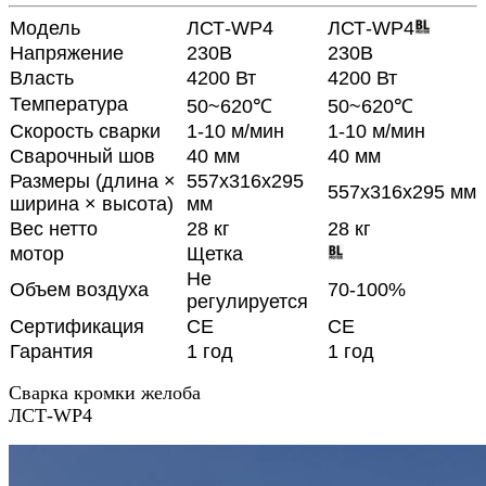
Модель
ЛСТ-WP4
ЛСТ-WP4
Напряжение
230В
230В
Власть
4200 Вт
4200 Вт
Температура
50~620℃
50~620℃
Скорость сварки
1-10 м/мин
1-10 м/мин
Сварочный шов
40 мм
40 мм
Размеры (длина ×
557x316x295
557x316x295 мм
ширина × высота)
мм
Вес нетто
28 кг
28 кг
мотор
Щетка
Не
Объем воздуха
70-100%
регулируется
Сертификация
CE
CE
Гарантия
1 год
1 год
Сварка кромки желоба
ЛСТ-WP4