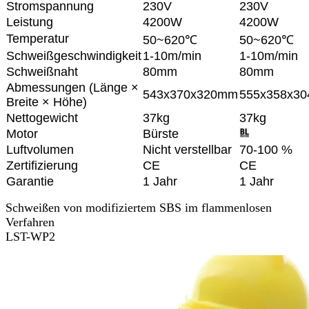
Stromspannung
230V
230V
Leistung
4200W
4200W
Temperatur
50~620℃
50~620℃
Schweißgeschwindigkeit
1-10m/min
1-10m/min
Schweißnaht
80mm
80mm
Abmessungen (Länge ×
543x370x320mm
555x358x3
Breite × Höhe)
Nettogewicht
37kg
37kg
Motor
Bürste
Luftvolumen
Nicht verstellbar
70-100 %
Zertifizierung
CE
CE
Garantie
1 Jahr
1 Jahr
Schweißen von modifiziertem SBS im flammenlosen
Verfahren
LST-WP2