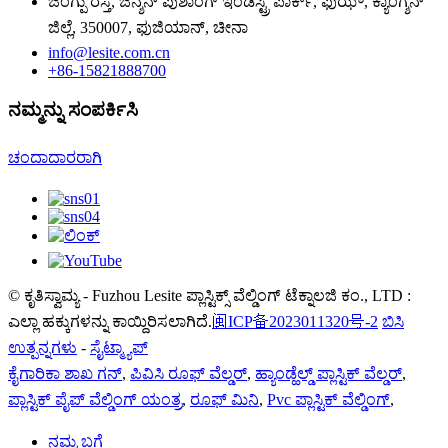
ಜಿಂಗ್ಪು ರಸ್ತೆ, ಜಿನ್ಶನ್ ಪುಶಾಂಗ್ ಇಂಡಸ್ಟ್ರಿ ಪಾರ್ಕ್, ಫುಝೌ, ಕ್ಯಾಂಗ್ಶನ್
ಜಿಲ್ಲೆ, 350007, ಫುಜಿಯಾನ್, ಚೀನಾ
info@lesite.com.cn
+86-15821888700
ನಮ್ಮನ್ನು ಸಂಪರ್ಕಿಸಿ
ಚಂದಾದಾರರಾಗಿ
© ಕೃತಿಸ್ವಾಮ್ಯ - Fuzhou Lesite ಪ್ಲಾಸ್ಟಿಕ್ಸ್ ವೆಲ್ಡಿಂಗ್ ಟೆಕ್ನಾಲಜಿ ಕಂ., LTD :
ಎಲ್ಲಾ ಹಕ್ಕುಗಳನ್ನು ಕಾಯ್ದಿರಿಸಲಾಗಿದೆ.
闽ICP备2023011320号-2
ಬಿಸಿ
ಉತ್ಪನ್ನಗಳು
-
ಸೈಟ್ಮ್ಯಾಪ್
ಕೈಗಾರಿಕಾ ಶಾಖ ಗನ್
,
ಪಿವಿಸಿ ರೂಫ್ ವೆಲ್ಡರ್
,
ಹ್ಯಾಂಡ್ಹೆಲ್ಡ್ ಪ್ಲಾಸ್ಟಿಕ್ ವೆಲ್ಡರ್
,
ಪ್ಲಾಸ್ಟಿಕ್ ಪೈಪ್ ವೆಲ್ಡಿಂಗ್ ಯಂತ್ರ
,
ರೂಫ್ ಮಿನಿ
,
Pvc ಪ್ಲಾಸ್ಟಿಕ್ ವೆಲ್ಡಿಂಗ್
,
ನಮ್ಮ ಬಗ್ಗೆ