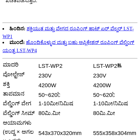
ಖಚಿತಪಡಿಸುತ್ತದೆ.
ಹಿಂದಿನ:
ಶಕ್ತಿಯುತ ಮತ್ತು ವೇಗದ ರೂಫಿಂಗ್ ಹಾಟ್ ಏರ್ ವೆಲ್ಡರ್ LST-
WP1
ಮುಂದೆ:
ಹೊಂದಿಕೊಳ್ಳುವ ಮತ್ತು ಬಹು ಅಪ್ಲಿಕೇಶನ್ ರೂಫಿಂಗ್ ವೆಲ್ಡಿಂಗ್
ಯಂತ್ರ LST-WP4
ಮಾದರಿ
LST-WP2
LST-WP2
ವೋಲ್ಟೇಜ್
230V
230V
ಶಕ್ತಿ
4200W
4200W
ತಾಪಮಾನ
50~620℃
50~620℃
ವೆಲ್ಡಿಂಗ್ ವೇಗ
1-10ಮೀ/ನಿಮಿಷ
1-10ಮೀ/ನಿಮಿಷ
ವೆಲ್ಡಿಂಗ್ ಸೀಮ್
80ಮಿ.ಮೀ
80ಮಿ.ಮೀ
ಆಯಾಮಗಳು
(ಉದ್ದ × ಅಗಲ
543x370x320mm
555x358x304mm