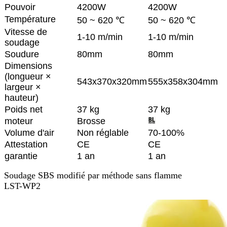
Pouvoir
4200W
4200W
Température
50 ~ 620 ℃
50 ~ 620 ℃
Vitesse de
1-10 m/min
1-10 m/min
soudage
Soudure
80mm
80mm
Dimensions
(longueur ×
543x370x320mm
555x358x304mm
largeur ×
hauteur)
Poids net
37 kg
37 kg
moteur
Brosse
Volume d'air
Non réglable
70-100%
Attestation
CE
CE
garantie
1 an
1 an
Soudage SBS modifié par méthode sans flamme
LST-WP2