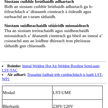
Siostam cuibhle brùthaidh adhartach
Bidh an siostam cuibhle brùthaidh adhartach gu h-
èifeachdach a’ dèanamh cinnteach à èideadh agus
earbsachd an t-seam tàthaidh.
Siostam suidheachaidh stiùiridh mionaideach
Tha an siostam treòrachaidh agus suidheachaidh
mionaideach a’ dèanamh cinnteach gu bheil an inneal a’
coiseachd ann an loidhne dhìreach tron ​​phròiseas
tàthaidh gun chlaonadh.
Roimhe:
Inneal Weldng Hot Air Weldng Roofing Semi-auto
LST-TAC
Air adhart:
Teasadair èadhair teth cumhachdach is luath LST-
WP1
Modail
LST-UME
Bholtaids
230V/120
V