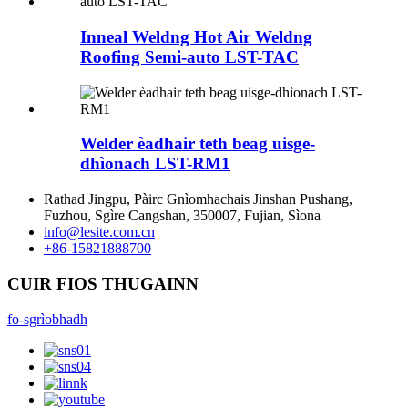
Inneal Weldng Hot Air Weldng
Roofing Semi-auto LST-TAC
Welder èadhair teth beag uisge-
dhìonach LST-RM1
Rathad Jingpu, Pàirc Gnìomhachais Jinshan Pushang,
Fuzhou, Sgìre Cangshan, 350007, Fujian, Sìona
info@lesite.com.cn
+86-15821888700
CUIR FIOS THUGAINN
fo-sgrìobhadh