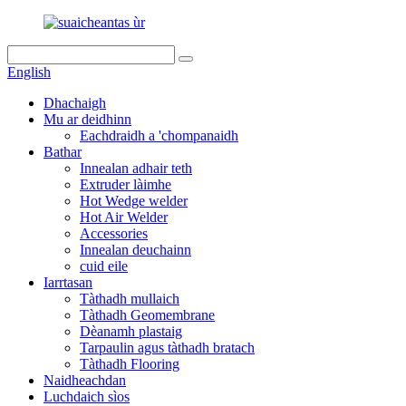
English
Dhachaigh
Mu ar deidhinn
Eachdraidh a 'chompanaidh
Bathar
Innealan adhair teth
Extruder làimhe
Hot Wedge welder
Hot Air Welder
Accessories
Innealan deuchainn
cuid eile
Iarrtasan
Tàthadh mullaich
Tàthadh Geomembrane
Dèanamh plastaig
Tarpaulin agus tàthadh bratach
Tàthadh Flooring
Naidheachdan
Luchdaich sìos