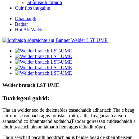
Stiùireadh toraidh
Cuir fios thugainn
Dhachaigh
Bathar
Hot Air Welder
Welder bratach LST-UME
Tuairisgeul goirid:
Tha an welder seo de theicneòlas teasachaidh adhartach.Tha e beag,
aotrom, seasmhach agus furasta a ruith, a tha freagarrach airson
sanasachd co-bhanntachd aodaich.(Faodar goireasan cuideachaidh a
chuir a-steach airson tàthadh hem agus tàthadh ròpa).
Thoir seachad pacadh neodrach agus baidse beag de sheirbheisean