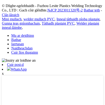
© Dlighe-sgrìobhaidh - Fuzhou Lesite Plastics Welding Technology
Co., LTD : Gach còir glèidhte.
№ICP 2023011320号-2
Bathar teth
-
Clàr-làraich
Mini mullach
,
welder mullach PVC
,
Inneal tàthaidh pìoba plastaig
,
Gunna teas gnìomhachais
,
Tàthadh plastaig PVC
,
Welder plastaig
inneal-làimhe
,
Mu ar deidhinn
Bathar
Iarrtasan
Naidheachdan
Cuir fios thugainn
Cuir post-d
WhatsApp
x