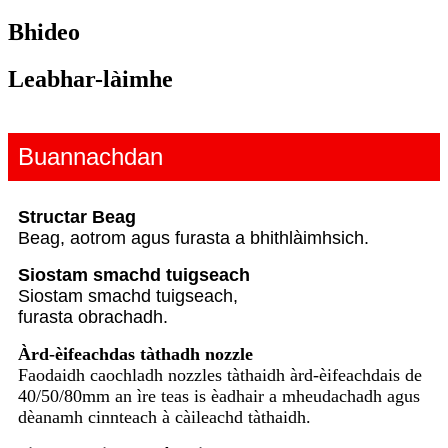
Bhideo
Leabhar-làimhe
Buannachdan
Structar Beag
Beag, aotrom agus furasta a bhith
làimhsich.
Siostam smachd tuigseach
Siostam smachd tuigseach,
furasta obrachadh.
Àrd-èifeachdas tàthadh nozzle
Faodaidh caochladh nozzles tàthaidh àrd-èifeachdais de
40/50/80mm an ìre teas is èadhair a mheudachadh agus
dèanamh cinnteach à càileachd tàthaidh.