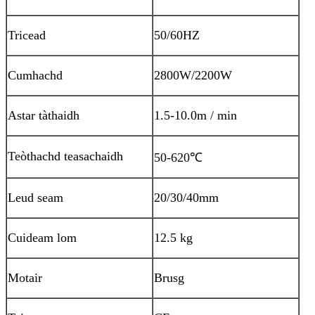
Tricead
50/60HZ
Cumhachd
2800W/2200W
Astar tàthaidh
1.5-10.0m / min
Teòthachd teasachaidh
50-620
℃
Leud seam
20/30/40mm
Cuideam lom
12.5 kg
Motair
Brusg