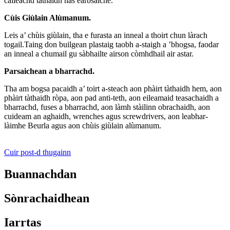
càileachd tàthaidh nas earbsaiche.
Cùis Giùlain Alùmanum.
Leis a’ chùis giùlain, tha e furasta an inneal a thoirt chun làrach
togail.Taing don builgean plastaig taobh a-staigh a ’bhogsa, faodar
an inneal a chumail gu sàbhailte airson còmhdhail air astar.
Parsaichean a bharrachd.
Tha am bogsa pacaidh a’ toirt a-steach aon phàirt tàthaidh hem, aon
phàirt tàthaidh ròpa, aon pad anti-teth, aon eileamaid teasachaidh a
bharrachd, fuses a bharrachd, aon làmh stàilinn obrachaidh, aon
cuideam an aghaidh, wrenches agus screwdrivers, aon leabhar-
làimhe Beurla agus aon chùis giùlain alùmanum.
Cuir post-d thugainn
Buannachdan
Sònrachaidhean
Iarrtas