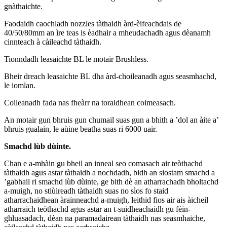
gnàthaichte.
Faodaidh caochladh nozzles tàthaidh àrd-èifeachdais de
40/50/80mm an ìre teas is èadhair a mheudachadh agus dèanamh
cinnteach à càileachd tàthaidh.
Tionndadh leasaichte BL le motair Brushless.
Bheir dreach leasaichte BL dha àrd-choileanadh agus seasmhachd,
le iomlan.
Coileanadh fada nas fheàrr na toraidhean coimeasach.
An motair gun bhruis gun chumail suas gun a bhith a ’dol an àite a’
bhruis gualain, le a
ùine beatha suas ri 6000 uair.
Smachd lùb dùinte.
Chan e a-mhàin gu bheil an inneal seo comasach air teòthachd
tàthaidh agus astar tàthaidh a nochdadh, bidh an siostam smachd a
’gabhail ri smachd lùb dùinte, ge bith dè an atharrachadh bholtachd
a-muigh, no stiùireadh tàthaidh suas no sìos fo staid
atharrachaidhean àrainneachd a-muigh, leithid fios air ais àicheil
atharraich teòthachd agus astar an t-suidheachaidh gu fèin-
ghluasadach, dèan na paramadairean tàthaidh nas seasmhaiche,