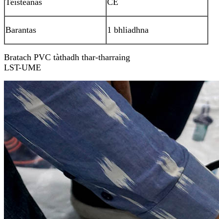
Teisteanas
CE
Barantas
1 bhliadhna
Bratach PVC tàthadh thar-tharraing
LST-UME