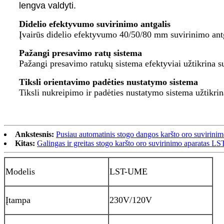
lengva valdyti.
Didelio efektyvumo suvirinimo antgalis
Įvairūs didelio efektyvumo 40/50/80 mm suvirinimo antga
Pažangi presavimo ratų sistema
Pažangi presavimo ratukų sistema efektyviai užtikrina 
Tiksli orientavimo padėties nustatymo sistema
Tiksli nukreipimo ir padėties nustatymo sistema užtikri
Ankstesnis:
Pusiau automatinis stogo dangos karšto oro suvirin
Kitas:
Galingas ir greitas stogo karšto oro suvirinimo aparatas 
Modelis
LST-UME
Įtampa
230V/120
V