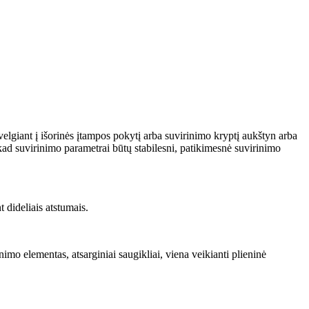
velgiant į išorinės įtampos pokytį arba suvirinimo kryptį aukštyn arba
 kad suvirinimo parametrai būtų stabilesni, patikimesnė suvirinimo
 dideliais atstumais.
mo elementas, atsarginiai saugikliai, viena veikianti plieninė