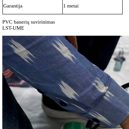
Garantija
1 metai
PVC banerių suvirinimas
LST-UME