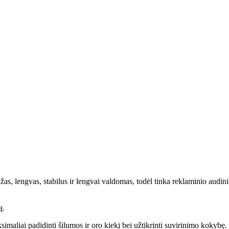
s, lengvas, stabilus ir lengvai valdomas, todėl tinka reklaminio audini
ą.
maliai padidinti šilumos ir oro kiekį bei užtikrinti suvirinimo kokybę.