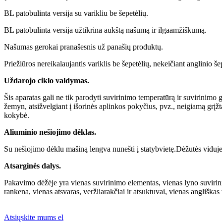
BL patobulinta versija su varikliu be šepetėlių.
BL patobulinta versija užtikrina aukštą našumą ir ilgaamžiškumą.
Našumas gerokai pranašesnis už panašių produktų.
Priežiūros nereikalaujantis variklis be šepetėlių, nekeičiant anglinio še
Uždarojo ciklo valdymas.
Šis aparatas gali ne tik parodyti suvirinimo temperatūrą ir suvirinimo 
žemyn, atsižvelgiant į išorinės aplinkos pokyčius, pvz., neigiamą grįžt
kokybė.
Aliuminio nešiojimo dėklas.
Su nešiojimo dėklu mašiną lengva nunešti į statybvietę.Dėžutės viduje 
Atsarginės dalys.
Pakavimo dėžėje yra vienas suvirinimo elementas, vienas lyno suvirini
rankena, vienas atsvaras, veržliarakčiai ir atsuktuvai, vienas angliškas
Atsiųskite mums el