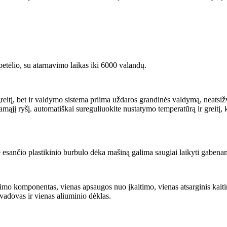
petėlio, su a
tarnavimo laikas iki 6000 valandų.
greitį, bet ir valdymo sistema priima uždaros grandinės valdymą, neatsiž
amąjį ryšį. automatiškai sureguliuokite nustatymo temperatūrą ir greitį,
esančio plastikinio burbulo dėka mašiną galima saugiai laikyti gabenant
mo komponentas, vienas apsaugos nuo įkaitimo, vienas atsarginis kaitini
 vadovas ir vienas aliuminio dėklas.