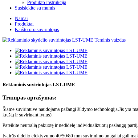
Produkto instrukcija
Susisiekite su mumis
Namai
Produktai
Karšto oro suvirintojas
Reklaminis suvirintojas LST-UME
Trumpas aprašymas:
Šiame suvirintuve naudojama pažangi šildymo technologija.Jis yra maža
kraštą ir suvirinant lynus).
Pateikite neutralią pakuotę ir nedidelę individualizuotų paslaugų partij
Įvairūs didelio efektyvumo 40/50/80 mm suvirinimo antgaliai gali maksi