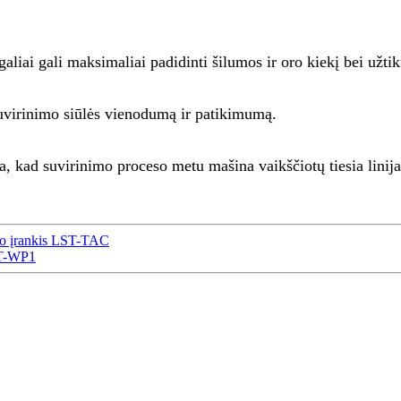
liai gali maksimaliai padidinti šilumos ir oro kiekį bei užtik
suvirinimo siūlės vienodumą ir patikimumą.
na, kad suvirinimo proceso metu mašina vaikščiotų tiesia lini
imo įrankis LST-TAC
LST-WP1