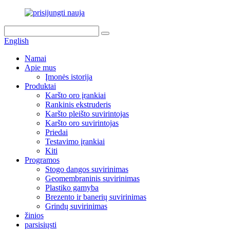
English
Namai
Apie mus
Įmonės istorija
Produktai
Karšto oro įrankiai
Rankinis ekstruderis
Karšto pleišto suvirintojas
Karšto oro suvirintojas
Priedai
Testavimo įrankiai
Kiti
Programos
Stogo dangos suvirinimas
Geomembraninis suvirinimas
Plastiko gamyba
Brezento ir banerių suvirinimas
Grindų suvirinimas
žinios
parsisiųsti