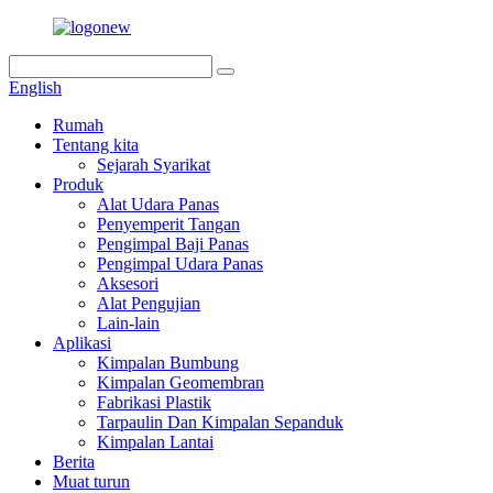
English
Rumah
Tentang kita
Sejarah Syarikat
Produk
Alat Udara Panas
Penyemperit Tangan
Pengimpal Baji Panas
Pengimpal Udara Panas
Aksesori
Alat Pengujian
Lain-lain
Aplikasi
Kimpalan Bumbung
Kimpalan Geomembran
Fabrikasi Plastik
Tarpaulin Dan Kimpalan Sepanduk
Kimpalan Lantai
Berita
Muat turun