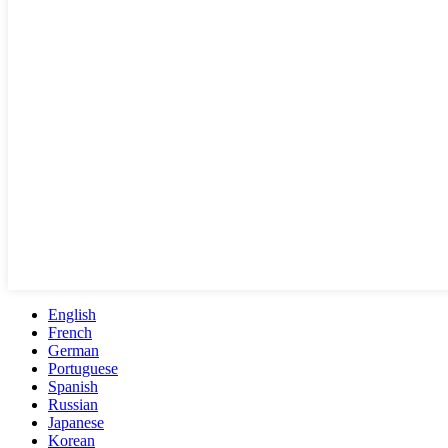
English
French
German
Portuguese
Spanish
Russian
Japanese
Korean