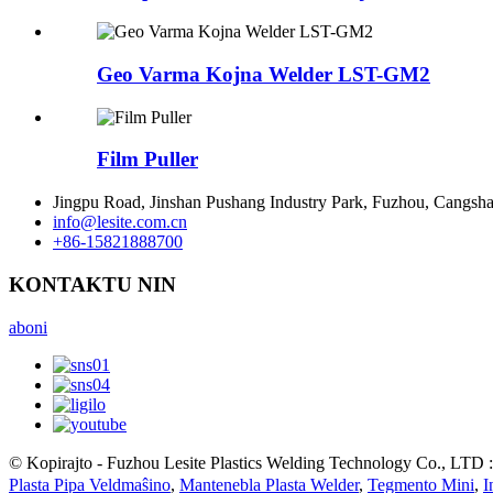
Geo Varma Kojna Welder LST-GM2
Film Puller
Jingpu Road, Jinshan Pushang Industry Park, Fuzhou, Cangsha
info@lesite.com.cn
+86-15821888700
KONTAKTU NIN
aboni
© Kopirajto - Fuzhou Lesite Plastics Welding Technology Co., LTD : 
Plasta Pipa Veldmaŝino
,
Mantenebla Plasta Welder
,
Tegmento Mini
,
I