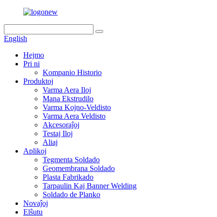
English
Hejmo
Pri ni
Kompanio Historio
Produktoj
Varma Aera Iloj
Mana Ekstrudilo
Varma Kojno-Veldisto
Varma Aera Veldisto
Akcesoraĵoj
Testaj Iloj
Aliaj
Aplikoj
Tegmenta Soldado
Geomembrana Soldado
Plasta Fabrikado
Tarpaulin Kaj Banner Welding
Soldado de Planko
Novaĵoj
Elŝutu