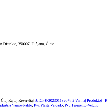
n Distrikto, 350007, Fuĝjano, Ĉinio
Ĉiuj Rajtoj Rezervitaj.
闽ICP备2023011320号-2
Varmaj Produktoj
-
R
ndustria Varmo-Pafilo
,
Pvc Plasta Veldado
,
Pvc Tegmento-Veldilo
,