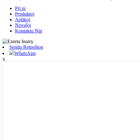
Pri ni
Produktoj
Aplikoj
Novaĵoj
Kontaktu Nin
Sendu Retpoŝton
WhatsApp
x