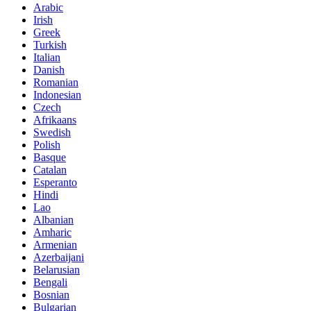
Arabic
Irish
Greek
Turkish
Italian
Danish
Romanian
Indonesian
Czech
Afrikaans
Swedish
Polish
Basque
Catalan
Esperanto
Hindi
Lao
Albanian
Amharic
Armenian
Azerbaijani
Belarusian
Bengali
Bosnian
Bulgarian