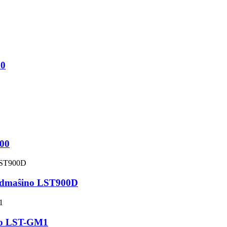
10
900
ldmaŝino LST900D
no LST-GM1