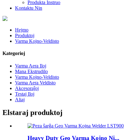
Produkta Instruo
Kontaktu Nin
Hejmo
Produktoj
Varma Kojno-Veldisto
Kategorioj
Varma Aera Iloj
Mana Ekstrudilo
Varma Kojno-Veldisto
Varma Aera Veldisto
Akcesoraĵoj
Testaj Iloj
Aliaj
Elstaraj produktoj
Heavy Duty Geo Varma Kojno Ni...