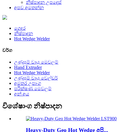
නිෂ්පාදන උපදෙස්
අපව අමතන්න
ගෙදර
නිෂ්පාදන
Hot Wedge Welder
වර්ග
උණුසුම් වායු මෙවලම්
Hand Extruder
Hot Wedge Welder
උණුසුම් වායු වෙල්ඩර්
අමතර උපාංග
පරීක්ෂණ මෙවලම්
අන් අය
විශේෂාංග නිෂ්පාදන
Heavy-Duty Geo Hot Wedge අපි...