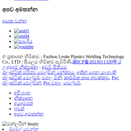
අපව අමතන්න
දායක වන්න
© ප්‍රකාශන හිමිකම - Fuzhou Lesite Plastics Welding Technology
Co., LTD : සියලුම හිමිකම් ඇවිරිණි.
闽ICP备2023011320号-2
උණුසුම් නිෂ්පාදන
-
අඩවි සිතියම
ප්ලාස්ටික් පයිප්ප වෙල්ඩින් යන්ත්රය
,
අතින් ගෙන යා හැකි
ප්ලාස්ටික් වෙල්ඩර්
,
වහල මිනි
,
කාර්මික තාප තුවක්කුව
,
Pvc
ප්ලාස්ටික් වෙල්ඩින්
,
Pvc වහල වෙල්ඩර්
,
අපි ගැන
නිෂ්පාදන
අයදුම්පත්
පුවත්
අපව අමතන්න
ඊමේල් යවන්න