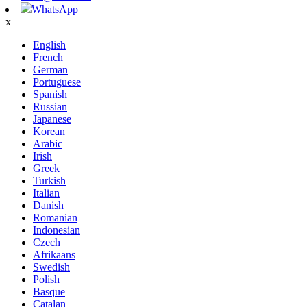
WhatsApp
x
English
French
German
Portuguese
Spanish
Russian
Japanese
Korean
Arabic
Irish
Greek
Turkish
Italian
Danish
Romanian
Indonesian
Czech
Afrikaans
Swedish
Polish
Basque
Catalan