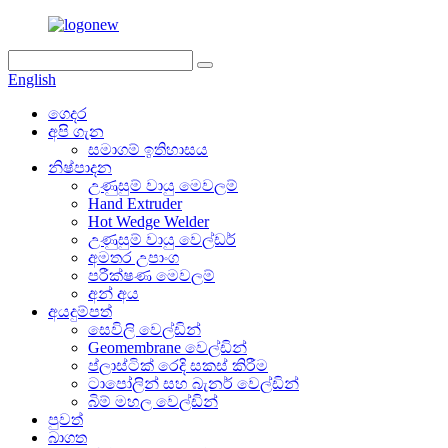
English
ගෙදර
අපි ගැන
සමාගම් ඉතිහාසය
නිෂ්පාදන
උණුසුම් වායු මෙවලම්
Hand Extruder
Hot Wedge Welder
උණුසුම් වායු වෙල්ඩර්
අමතර උපාංග
පරීක්ෂණ මෙවලම්
අන් අය
අයදුම්පත්
සෙවිලි වෙල්ඩින්
Geomembrane වෙල්ඩින්
ප්ලාස්ටික් රෙදි සකස් කිරීම
ටාපෝලින් සහ බැනර් වෙල්ඩින්
බිම් මහල වෙල්ඩින්
පුවත්
බාගත