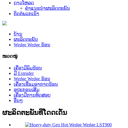
ດາວໂຫລດ
ຄໍາແນະນໍາຜະລິດຕະພັນ
ຕິດ​ຕໍ່​ພວກ​ເຮົາ
ບ້ານ
ຜະລິດຕະພັນ
Wedge Wedge ຮ້ອນ
ໝວດໝູ່
ເຄື່ອງມືລົມຮ້ອນ
ມື Extruder
Wedge Wedge ຮ້ອນ
ເຄື່ອງເຊື່ອມອາກາດຮ້ອນ
ອຸປະກອນເສີມ
ເຄື່ອງມືການທົດສອບ
ອື່ນໆ
ຜະລິດຕະພັນທີ່ໂດດເດັ່ນ