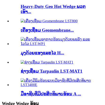
Heavy-Duty Geo Hot Wedge ພວກ
ເຮົາ...
ເຄື່ອງເຊື່ອມ Geomembrane...
ມຸງ​ດ້ວຍ​ແຮງ​ແລະ​ໄວ H...
ຊ່າງເຊື່ອມ Tarpaulin LST-MAT1
ມືອາຊີບທີ່ມີປະສິດທິພາບຮ້ອນ A ...
Wedge Wedge ຮ້ອນ