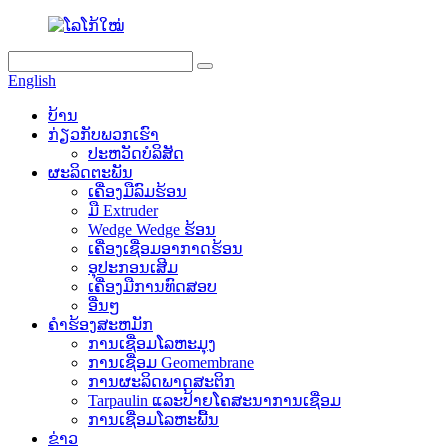
English
ບ້ານ
ກ່ຽວ​ກັບ​ພວກ​ເຮົາ
ປະຫວັດບໍລິສັດ
ຜະລິດຕະພັນ
ເຄື່ອງມືລົມຮ້ອນ
ມື Extruder
Wedge Wedge ຮ້ອນ
ເຄື່ອງເຊື່ອມອາກາດຮ້ອນ
ອຸປະກອນເສີມ
ເຄື່ອງມືການທົດສອບ
ອື່ນໆ
ຄໍາຮ້ອງສະຫມັກ
ການເຊື່ອມໂລຫະມຸງ
ການເຊື່ອມ Geomembrane
ການຜະລິດພາດສະຕິກ
Tarpaulin ແລະປ້າຍໂຄສະນາການເຊື່ອມ
ການເຊື່ອມໂລຫະພື້ນ
ຂ່າວ