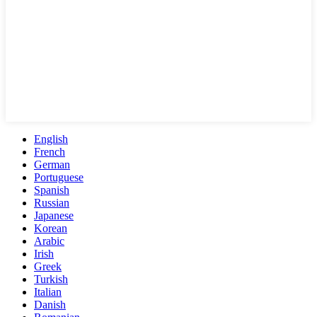
English
French
German
Portuguese
Spanish
Russian
Japanese
Korean
Arabic
Irish
Greek
Turkish
Italian
Danish