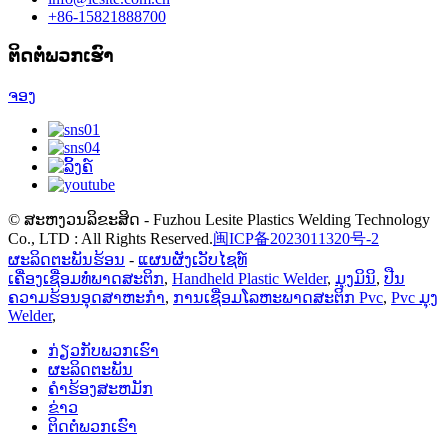
+86-15821888700
ຕິດ​ຕໍ່​ພວກ​ເຮົາ
ຈອງ
© ສະຫງວນລິຂະສິດ - Fuzhou Lesite Plastics Welding Technology
Co., LTD : All Rights Reserved.
闽ICP备2023011320号-2
ຜະລິດຕະພັນຮ້ອນ
-
ແຜນຜັງເວັບໄຊທ໌
ເຄື່ອງເຊື່ອມທໍ່ພາດສະຕິກ
,
Handheld Plastic Welder
,
ມຸງມິນິ
,
ປືນ
ຄວາມຮ້ອນອຸດສາຫະກໍາ
,
ການເຊື່ອມໂລຫະພາດສະຕິກ Pvc
,
Pvc ມຸງ
Welder
,
ກ່ຽວ​ກັບ​ພວກ​ເຮົາ
ຜະລິດຕະພັນ
ຄໍາຮ້ອງສະຫມັກ
ຂ່າວ
ຕິດ​ຕໍ່​ພວກ​ເຮົາ