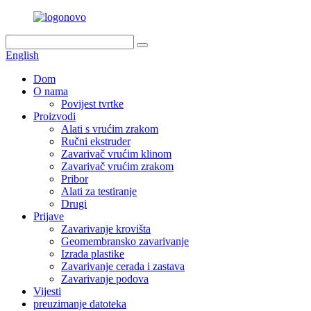
English
Dom
O nama
Povijest tvrtke
Proizvodi
Alati s vrućim zrakom
Ručni ekstruder
Zavarivač vrućim klinom
Zavarivač vrućim zrakom
Pribor
Alati za testiranje
Drugi
Prijave
Zavarivanje krovišta
Geomembransko zavarivanje
Izrada plastike
Zavarivanje cerada i zastava
Zavarivanje podova
Vijesti
preuzimanje datoteka