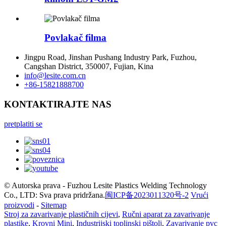
Povlakač filma
Jingpu Road, Jinshan Pushang Industry Park, Fuzhou,
Cangshan District, 350007, Fujian, Kina
info@lesite.com.cn
+86-15821888700
KONTAKTIRAJTE NAS
pretplatiti se
© Autorska prava - Fuzhou Lesite Plastics Welding Technology
Co., LTD: Sva prava pridržana.
闽ICP备2023011320号-2
Vrući
proizvodi
-
Sitemap
Stroj za zavarivanje plastičnih cijevi
,
Ručni aparat za zavarivanje
plastike
,
Krovni Mini
,
Industrijski toplinski pištolj
,
Zavarivanje pvc