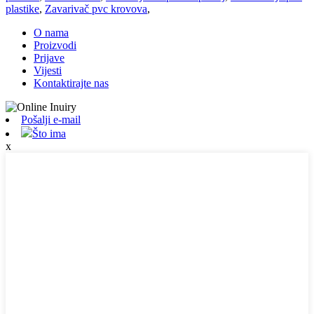
plastike
,
Zavarivač pvc krovova
,
O nama
Proizvodi
Prijave
Vijesti
Kontaktirajte nas
Pošalji e-mail
Što ima
x